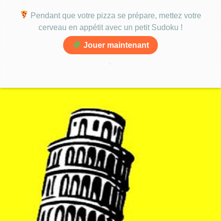
Pendant que votre pizza se prépare, mettez votre
cerveau en appétit avec un petit Sudoku !
Jouer maintenant
:
.